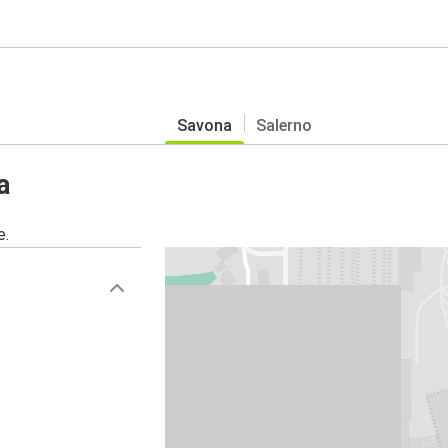
Savona
Salerno
a
e.