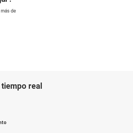
n más de
n tiempo real
nto