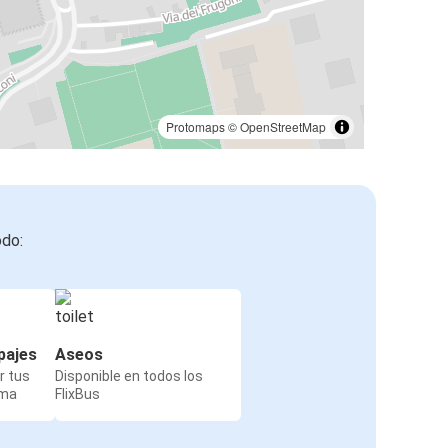
Protomaps
©
OpenStreetMap
odo:
pajes
Aseos
r tus
Disponible en todos los
rma
FlixBus