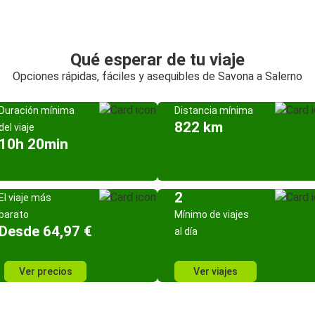
Qué esperar de tu viaje
Opciones rápidas, fáciles y asequibles de Savona a Salerno
Duración mínima
Distancia mínima
822 km
del viaje
10h 20min
2
El viaje más
barato
Mínimo de viajes
Desde 64,97 €
al día
Ver precios
Ver viajes