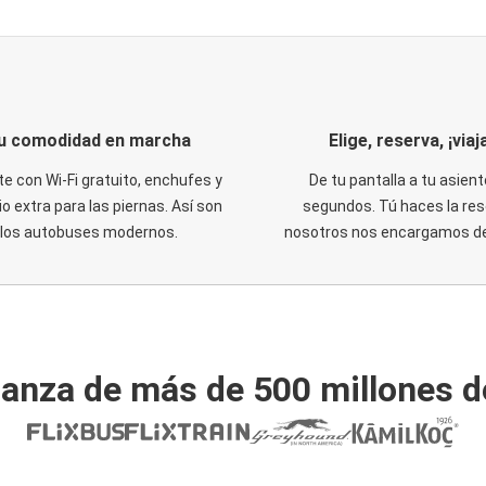
u comodidad en marcha
Elige, reserva, ¡viaja
te con Wi-Fi gratuito, enchufes y
De tu pantalla a tu asient
o extra para las piernas. Así son
segundos. Tú haces la res
los autobuses modernos.
nosotros nos encargamos del
ianza de más de 500 millones d