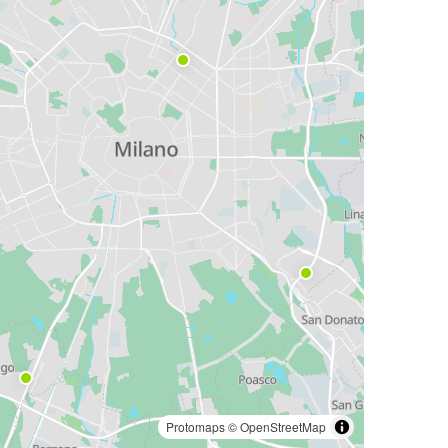
Protomaps
©
OpenStreetMap