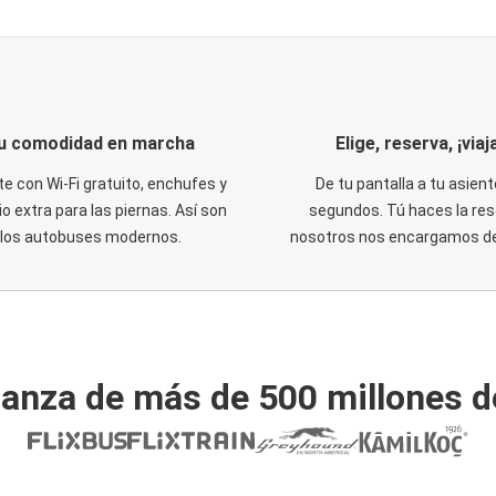
u comodidad en marcha
Elige, reserva, ¡viaja
te con Wi-Fi gratuito, enchufes y
De tu pantalla a tu asient
o extra para las piernas. Así son
segundos. Tú haces la res
los autobuses modernos.
nosotros nos encargamos del
ianza de más de 500 millones d