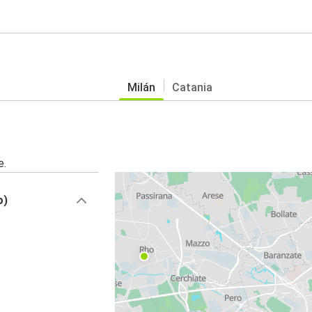
Milán
Catania
e.
o)