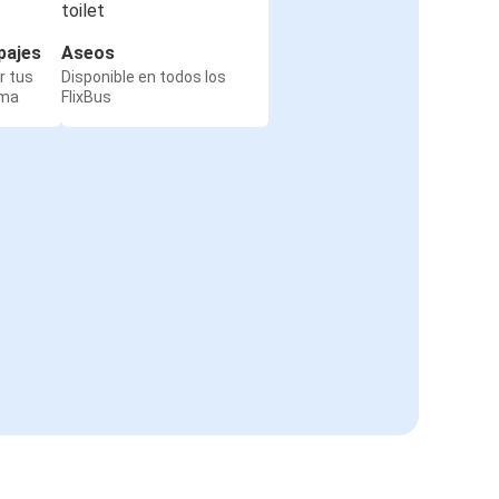
pajes
Aseos
r tus
Disponible en todos los
rma
FlixBus