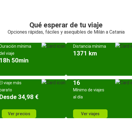
Qué esperar de tu viaje
Opciones rápidas, fáciles y asequibles de Milán a Catania
Duración mínima
Distancia mínima
1371 km
del viaje
18h 50min
16
El viaje más
barato
Mínimo de viajes
Desde 34,98 €
al día
Ver precios
Ver viajes