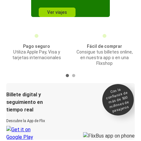
Ver viajes
Pago seguro
Fácil de comprar
Utiliza Apple Pay, Visa y
Consigue tus billetes online,
tarjetas internacionales
en nuestra app o en una
Flixshop
Con la
confianza de
Billete digital y
más de 500
seguimiento en
millones de
pasajeros
tiempo real
Descubre la App de Flix