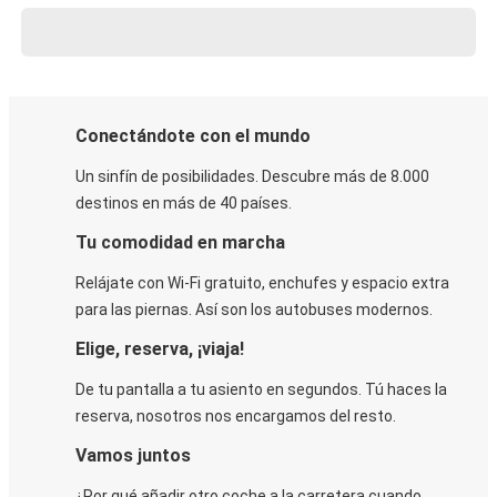
Conectándote con el mundo
Un sinfín de posibilidades. Descubre más de 8.000
destinos en más de 40 países.
Tu comodidad en marcha
Relájate con Wi-Fi gratuito, enchufes y espacio extra
para las piernas. Así son los autobuses modernos.
Elige, reserva, ¡viaja!
De tu pantalla a tu asiento en segundos. Tú haces la
reserva, nosotros nos encargamos del resto.
Vamos juntos
¿Por qué añadir otro coche a la carretera cuando