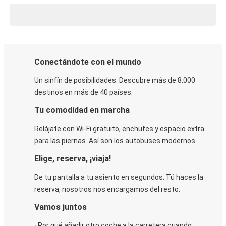
Conectándote con el mundo
Un sinfín de posibilidades. Descubre más de 8.000
destinos en más de 40 países.
Tu comodidad en marcha
Relájate con Wi-Fi gratuito, enchufes y espacio extra
para las piernas. Así son los autobuses modernos.
Elige, reserva, ¡viaja!
De tu pantalla a tu asiento en segundos. Tú haces la
reserva, nosotros nos encargamos del resto.
Vamos juntos
¿Por qué añadir otro coche a la carretera cuando