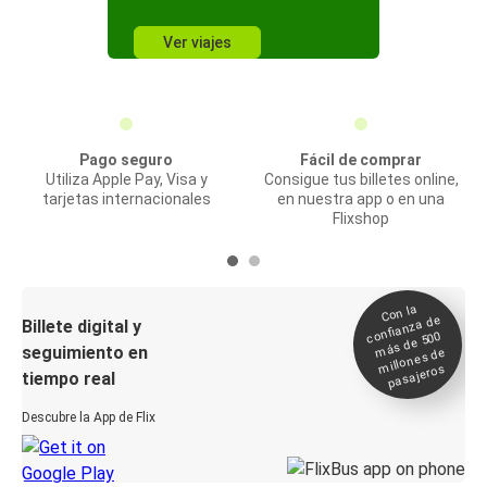
Ver viajes
Pago seguro
Fácil de comprar
Utiliza Apple Pay, Visa y
Consigue tus billetes online,
tarjetas internacionales
en nuestra app o en una
Flixshop
Con la
confianza de
Billete digital y
más de 500
seguimiento en
millones de
pasajeros
tiempo real
Descubre la App de Flix