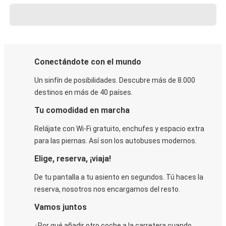
Conectándote con el mundo
Un sinfín de posibilidades. Descubre más de 8.000
destinos en más de 40 países.
Tu comodidad en marcha
Relájate con Wi-Fi gratuito, enchufes y espacio extra
para las piernas. Así son los autobuses modernos.
Elige, reserva, ¡viaja!
De tu pantalla a tu asiento en segundos. Tú haces la
reserva, nosotros nos encargamos del resto.
Vamos juntos
¿Por qué añadir otro coche a la carretera cuando