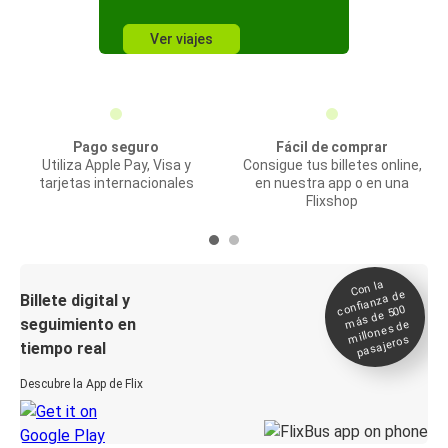
Ver viajes
Pago seguro
Fácil de comprar
Utiliza Apple Pay, Visa y
Consigue tus billetes online,
tarjetas internacionales
en nuestra app o en una
Flixshop
Con la
confianza de
Billete digital y
más de 500
seguimiento en
millones de
pasajeros
tiempo real
Descubre la App de Flix