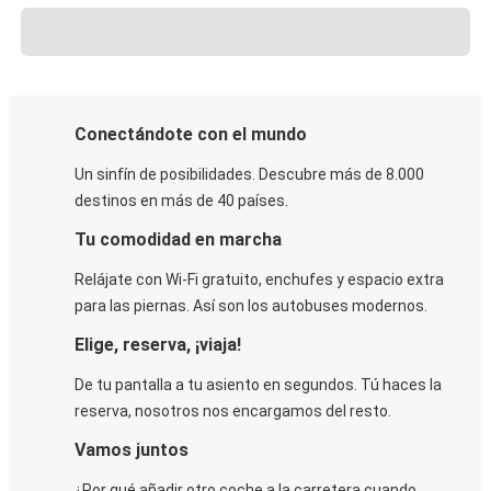
Conectándote con el mundo
Un sinfín de posibilidades. Descubre más de 8.000
destinos en más de 40 países.
Tu comodidad en marcha
Relájate con Wi-Fi gratuito, enchufes y espacio extra
para las piernas. Así son los autobuses modernos.
Elige, reserva, ¡viaja!
De tu pantalla a tu asiento en segundos. Tú haces la
reserva, nosotros nos encargamos del resto.
Vamos juntos
¿Por qué añadir otro coche a la carretera cuando