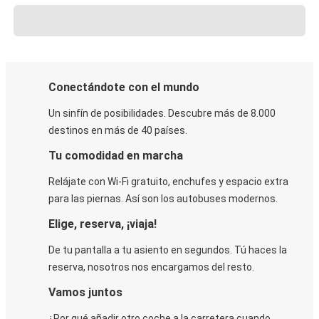
Conectándote con el mundo
Un sinfín de posibilidades. Descubre más de 8.000
destinos en más de 40 países.
Tu comodidad en marcha
Relájate con Wi-Fi gratuito, enchufes y espacio extra
para las piernas. Así son los autobuses modernos.
Elige, reserva, ¡viaja!
De tu pantalla a tu asiento en segundos. Tú haces la
reserva, nosotros nos encargamos del resto.
Vamos juntos
¿Por qué añadir otro coche a la carretera cuando