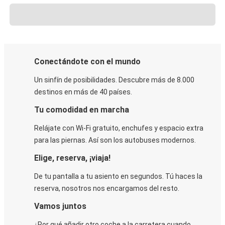
Conectándote con el mundo
Un sinfín de posibilidades. Descubre más de 8.000
destinos en más de 40 países.
Tu comodidad en marcha
Relájate con Wi-Fi gratuito, enchufes y espacio extra
para las piernas. Así son los autobuses modernos.
Elige, reserva, ¡viaja!
De tu pantalla a tu asiento en segundos. Tú haces la
reserva, nosotros nos encargamos del resto.
Vamos juntos
¿Por qué añadir otro coche a la carretera cuando