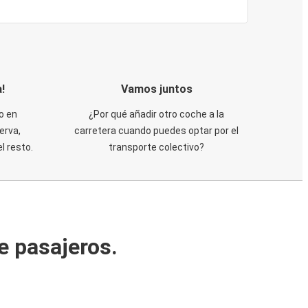
!
Vamos juntos
o en
¿Por qué añadir otro coche a la
erva,
carretera cuando puedes optar por el
 resto.
transporte colectivo?
e pasajeros.