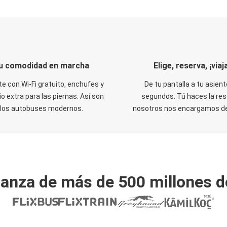
u comodidad en marcha
Elige, reserva, ¡viaja
te con Wi-Fi gratuito, enchufes y
De tu pantalla a tu asient
o extra para las piernas. Así son
segundos. Tú haces la res
los autobuses modernos.
nosotros nos encargamos del
ianza de más de 500 millones d