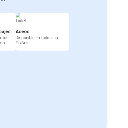
pajes
Aseos
r tus
Disponible en todos los
rma
FlixBus