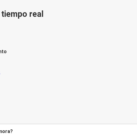
n tiempo real
nto
amora?