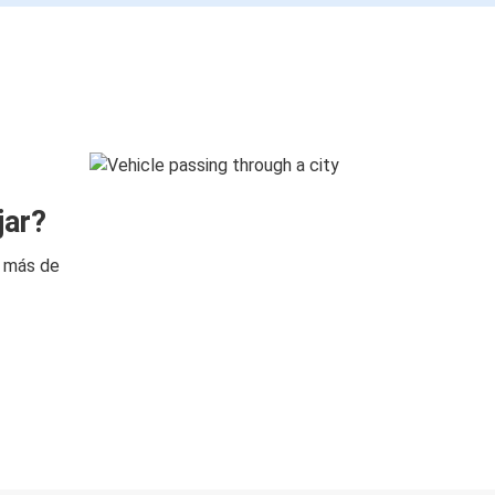
jar?
n más de