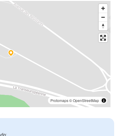
Protomaps
©
OpenStreetMap
odo: