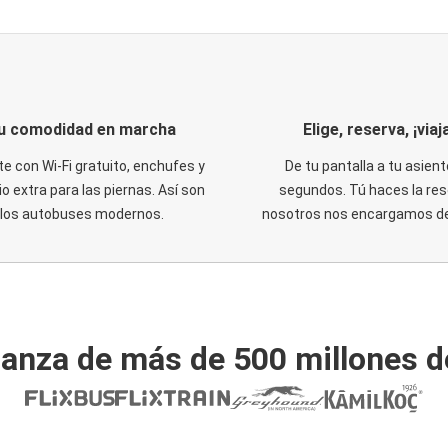
u comodidad en marcha
Elige, reserva, ¡viaja
te con Wi-Fi gratuito, enchufes y
De tu pantalla a tu asient
o extra para las piernas. Así son
segundos. Tú haces la res
los autobuses modernos.
nosotros nos encargamos del
ianza de más de 500 millones d