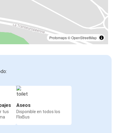
Protomaps
©
OpenStreetMap
odo:
pajes
Aseos
r tus
Disponible en todos los
rma
FlixBus