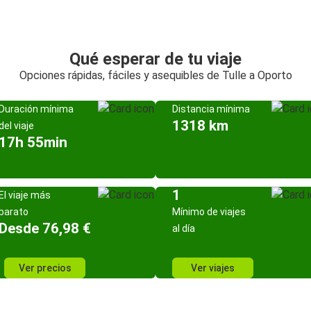
Qué esperar de tu viaje
Opciones rápidas, fáciles y asequibles de Tulle a Oporto
Duración mínima
Distancia mínima
1318 km
del viaje
17h 55min
1
El viaje más
barato
Mínimo de viajes
Desde 76,98 €
al día
Ver precios
Ver viajes