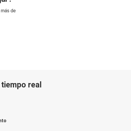
n más de
n tiempo real
nto