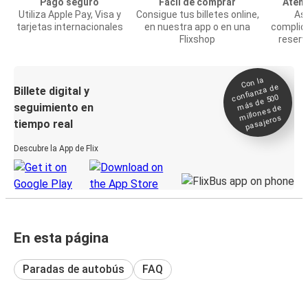
Pago seguro
Fácil de comprar
Atenc
Utiliza Apple Pay, Visa y
Consigue tus billetes online,
Asi
tarjetas internacionales
en nuestra app o en una
complic
Flixshop
reserv
Con la
confianza de
Billete digital y
más de 500
seguimiento en
millones de
pasajeros
tiempo real
Descubre la App de Flix
En esta página
Paradas de autobús
FAQ