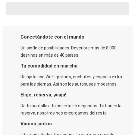
Conectándote con el mundo
Un sinfín de posibilidades. Descubre más de 8.000
destinos en más de 40 países.
Tu comodidad en marcha
Relájate con Wi-Fi gratuito, enchufes y espacio extra
para las piernas. Así son los autobuses modernos.
Elige, reserva, ¡viaja!
De tu pantalla a tu asiento en segundos. Tú haces la
reserva, nosotros nos encargamos del resto.
Vamos juntos
¿Por qué añadir otro coche a la carretera cuando