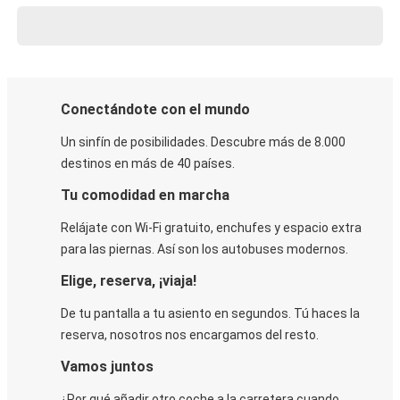
Conectándote con el mundo
Un sinfín de posibilidades. Descubre más de 8.000
destinos en más de 40 países.
Tu comodidad en marcha
Relájate con Wi-Fi gratuito, enchufes y espacio extra
para las piernas. Así son los autobuses modernos.
Elige, reserva, ¡viaja!
De tu pantalla a tu asiento en segundos. Tú haces la
reserva, nosotros nos encargamos del resto.
Vamos juntos
¿Por qué añadir otro coche a la carretera cuando