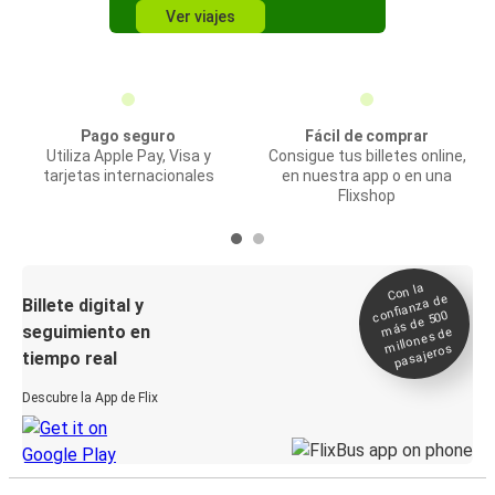
Ver viajes
Pago seguro
Fácil de comprar
Utiliza Apple Pay, Visa y
Consigue tus billetes online,
tarjetas internacionales
en nuestra app o en una
Flixshop
Con la
confianza de
Billete digital y
más de 500
seguimiento en
millones de
pasajeros
tiempo real
Descubre la App de Flix