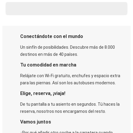
Conectándote con el mundo
Un sinfín de posibilidades. Descubre más de 8.000
destinos en más de 40 países.
Tu comodidad en marcha
Relájate con Wi-Fi gratuito, enchufes y espacio extra
para las piernas. Así son los autobuses modernos.
Elige, reserva, ¡viaja!
De tu pantalla a tu asiento en segundos. Tú haces la
reserva, nosotros nos encargamos del resto.
Vamos juntos
¿Por qué añadir otro coche a la carretera cuando