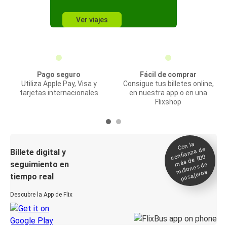
Ver viajes
Pago seguro
Fácil de comprar
Utiliza Apple Pay, Visa y
Consigue tus billetes online,
tarjetas internacionales
en nuestra app o en una
Flixshop
Con la
confianza de
Billete digital y
más de 500
seguimiento en
millones de
pasajeros
tiempo real
Descubre la App de Flix