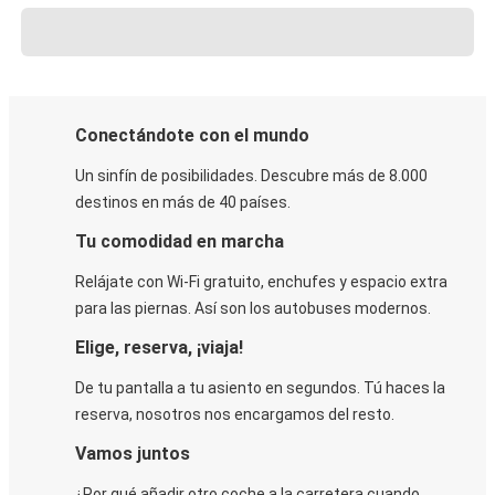
Conectándote con el mundo
Un sinfín de posibilidades. Descubre más de 8.000
destinos en más de 40 países.
Tu comodidad en marcha
Relájate con Wi-Fi gratuito, enchufes y espacio extra
para las piernas. Así son los autobuses modernos.
Elige, reserva, ¡viaja!
De tu pantalla a tu asiento en segundos. Tú haces la
reserva, nosotros nos encargamos del resto.
Vamos juntos
¿Por qué añadir otro coche a la carretera cuando