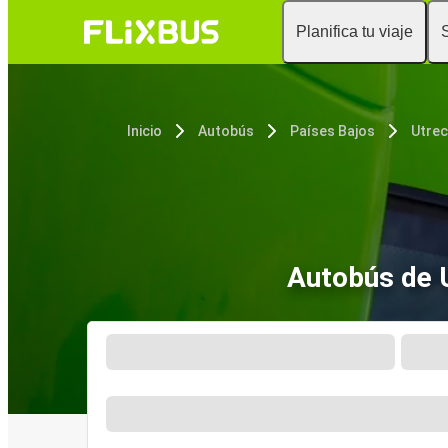
Planifica tu viaje
Inicio
Autobús
Países Bajos
Utrec
Autobús de U