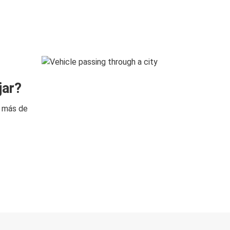
jar?
n más de