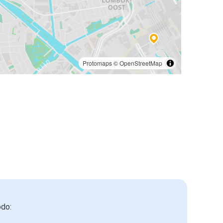
Protomaps
©
OpenStreetMap
odo: