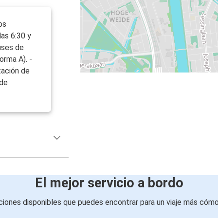
os
las 6:30 y
uses de
orma A). -
tación de
jde
El mejor servicio a bordo
iones disponibles que puedes encontrar para un viaje más cóm