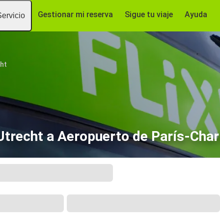
Gestionar mi reserva
Sigue tu viaje
Ayuda
Servicio
ht
trecht a Aeropuerto de París-Char