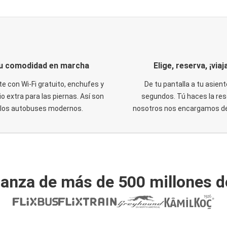
u comodidad en marcha
Elige, reserva, ¡viaja
te con Wi-Fi gratuito, enchufes y
De tu pantalla a tu asient
o extra para las piernas. Así son
segundos. Tú haces la res
los autobuses modernos.
nosotros nos encargamos del
ianza de más de 500 millones d