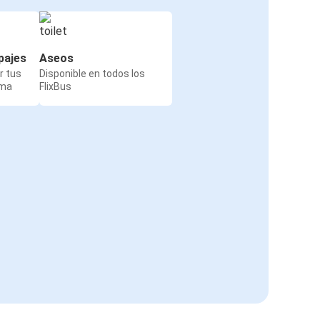
pajes
Aseos
r tus
Disponible en todos los
rma
FlixBus