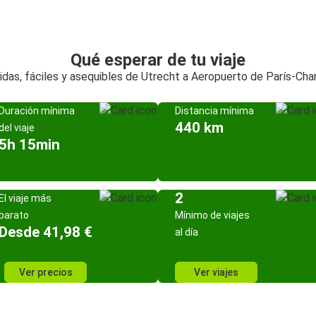
Qué esperar de tu viaje
idas, fáciles y asequibles de Utrecht a Aeropuerto de París-Char
Duración mínima
Distancia mínima
440 km
del viaje
5h 15min
2
El viaje más
barato
Mínimo de viajes
Desde 41,98 €
al día
Ver precios
Ver viajes