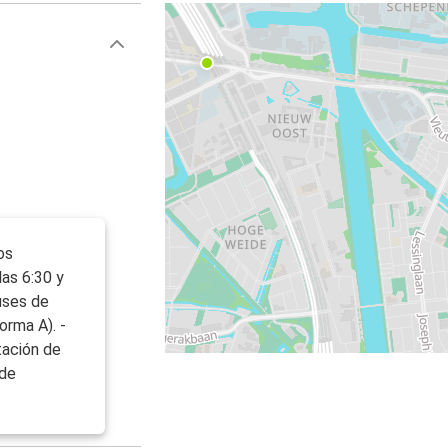
os
las 6:30 y
uses de
orma A). -
tación de
jde