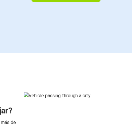
jar?
n más de