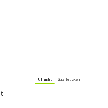
Utrecht
Saarbrücken
t
e.