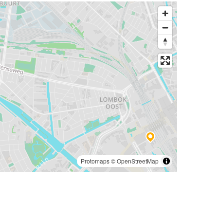
Protomaps
©
OpenStreetMap