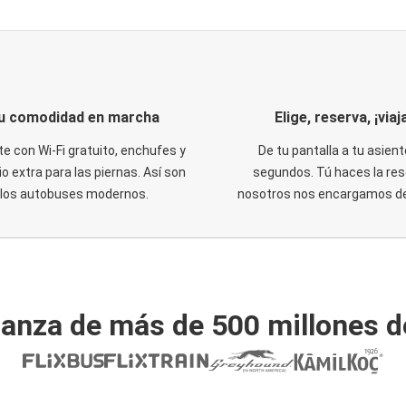
u comodidad en marcha
Elige, reserva, ¡viaja
te con Wi-Fi gratuito, enchufes y
De tu pantalla a tu asient
o extra para las piernas. Así son
segundos. Tú haces la res
los autobuses modernos.
nosotros nos encargamos del
ianza de más de 500 millones d