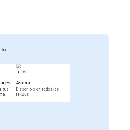
odo:
pajes
Aseos
r tus
Disponible en todos los
rma
FlixBus