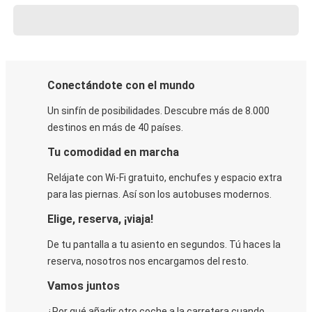
Conectándote con el mundo
Un sinfín de posibilidades. Descubre más de 8.000
destinos en más de 40 países.
Tu comodidad en marcha
Relájate con Wi-Fi gratuito, enchufes y espacio extra
para las piernas. Así son los autobuses modernos.
Elige, reserva, ¡viaja!
De tu pantalla a tu asiento en segundos. Tú haces la
reserva, nosotros nos encargamos del resto.
Vamos juntos
¿Por qué añadir otro coche a la carretera cuando