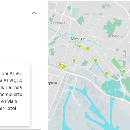
a por ATVO
da ATVO, 50
s. La línea
 Aeropuerto
 en Viale
ar/Hotel