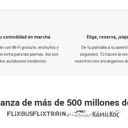
u comodidad en marcha
Elige, reserva, ¡viaja
te con Wi-Fi gratuito, enchufes y
De tu pantalla a tu asient
o extra para las piernas. Así son
segundos. Tú haces la res
los autobuses modernos.
nosotros nos encargamos del
ianza de más de 500 millones d