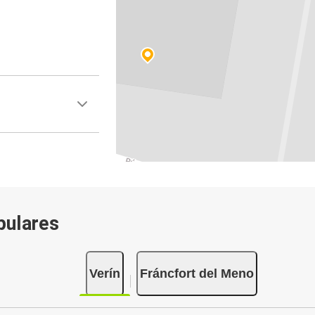
pulares
Verín
Fráncfort del Meno