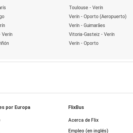
arís
Toulouse - Verín
igo
Verín - Oporto (Aeropuerto)
rín
Verín - Guimarães
 Verín
Vitoria-Gasteiz - Verín
viñón
Verín - Oporto
es por Europa
FlixBus
e
Acerca de Flix
a
Empleo (en inglés)