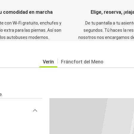
u comodidad en marcha
Elige, reserva, ¡viaja
te con Wi-Fi gratuito, enchufes y
De tu pantalla a tu asient
o extra para las piernas. Así son
segundos. Tú haces la res
los autobuses modernos.
nosotros nos encargamos del
Verín
Fráncfort del Meno
e.