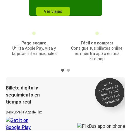
Ver viajes
Pago seguro
Fácil de comprar
Utiliza Apple Pay, Visa y
Consigue tus billetes online,
tarjetas internacionales
en nuestra app o en una
Flixshop
Con la
confianza de
Billete digital y
más de 500
seguimiento en
millones de
pasajeros
tiempo real
Descubre la App de Flix