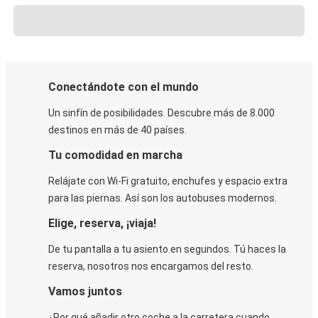
Conectándote con el mundo
Un sinfín de posibilidades. Descubre más de 8.000
destinos en más de 40 países.
Tu comodidad en marcha
Relájate con Wi-Fi gratuito, enchufes y espacio extra
para las piernas. Así son los autobuses modernos.
Elige, reserva, ¡viaja!
De tu pantalla a tu asiento en segundos. Tú haces la
reserva, nosotros nos encargamos del resto.
Vamos juntos
¿Por qué añadir otro coche a la carretera cuando