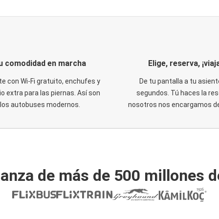
u comodidad en marcha
Elige, reserva, ¡viaja
te con Wi-Fi gratuito, enchufes y
De tu pantalla a tu asient
o extra para las piernas. Así son
segundos. Tú haces la res
los autobuses modernos.
nosotros nos encargamos del
ianza de más de 500 millones d