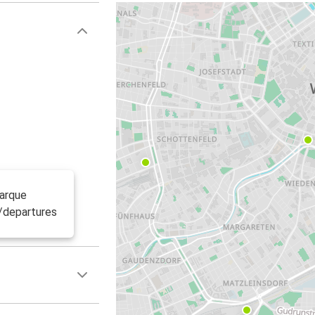
barque
n/departures