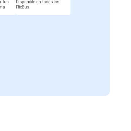
r tus
Disponible en todos los
rma
FlixBus