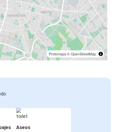
Protomaps
©
OpenStreetMap
odo:
pajes
Aseos