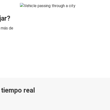
jar?
n más de
n tiempo real