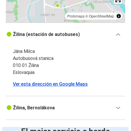
Protomaps
©
OpenStreetMap
Žilina (estación de autobuses)
Jána Milca
Autobusová stanica
010 01 Žilina
Eslovaquia
Ver esta dirección en Google Maps
Žilina, Bernolákova