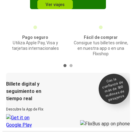
Ver viajes
Pago seguro
Fácil de comprar
Utiliza Apple Pay, Visa y
Consigue tus billetes online,
tarjetas internacionales
en nuestra app o en una
Flixshop
Con la
confianza de
Billete digital y
más de 500
seguimiento en
millones de
pasajeros
tiempo real
Descubre la App de Flix