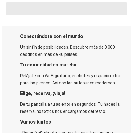
Conectándote con el mundo
Un sinfín de posibilidades. Descubre más de 8.000
destinos en más de 40 países.
Tu comodidad en marcha
Relájate con Wi-Fi gratuito, enchufes y espacio extra
para las piernas. Así son los autobuses modernos.
Elige, reserva, ¡viaja!
De tu pantalla a tu asiento en segundos. Tú haces la
reserva, nosotros nos encargamos del resto.
Vamos juntos
¿Por qué añadir otro coche a la carretera cuando