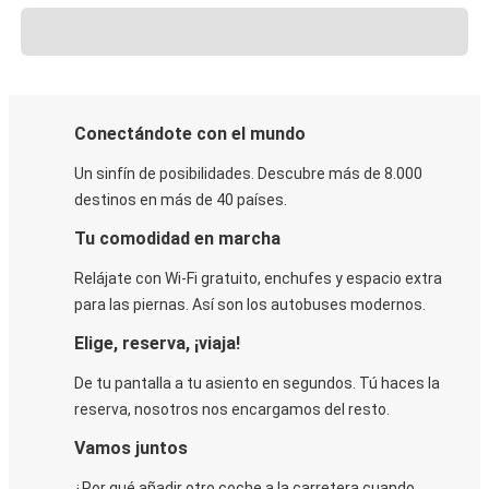
Conectándote con el mundo
Un sinfín de posibilidades. Descubre más de 8.000
destinos en más de 40 países.
Tu comodidad en marcha
Relájate con Wi-Fi gratuito, enchufes y espacio extra
para las piernas. Así son los autobuses modernos.
Elige, reserva, ¡viaja!
De tu pantalla a tu asiento en segundos. Tú haces la
reserva, nosotros nos encargamos del resto.
Vamos juntos
¿Por qué añadir otro coche a la carretera cuando