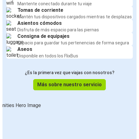
Vila Real
Mantente conectado durante tu viaje
Tomas de corriente
Narbona
Mantén tus dispositivos cargados mientras te desplazas
Vila Real
Asientos cómodos
Disfruta de más espacio para las piernas
Consigna de equipajes
Burdeos
Espacio para guardar tus pertenencias de forma segura
Vila Real
Aseos
Disponible en todos los FlixBus
Chaves
Vila Real
¿Es la primera vez que viajas con nosotros?
Versalles
Más sobre nuestro servicio
Vila Real
Vila Real
Toulouse
Vila Real
Burdeos