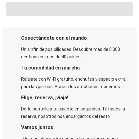
Conectándote con el mundo
Un sinfín de posibilidades. Descubre más de 8.000
destinos en más de 40 países.
Tu comodidad en marcha
Relájate con Wi-Fi gratuito, enchufes y espacio extra
para las piernas. Así son los autobuses modernos.
Elige, reserva, ¡viaja!
De tu pantalla a tu asiento en segundos. Tú haces la
reserva, nosotros nos encargamos del resto.
Vamos juntos
¿Por qué añadir otro coche a la carretera cuando