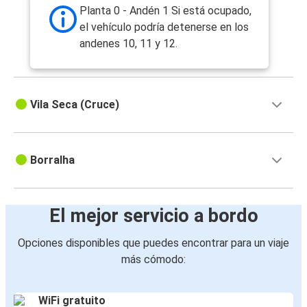
París
Planta 0 - Andén 1 Si está ocupado,
el vehículo podría detenerse en los
Toulouse
andenes 10, 11 y 12.
Vila Real
Madrid
Vila Real
Vila Seca (Cruce)
Mirandela
Vila Real
Borralha
Vila Real
Chaves
El mejor servicio a bordo
Aveiro
Opciones disponibles que puedes encontrar para un viaje
Vila Real
más cómodo:
Penafiel
WiFi gratuito