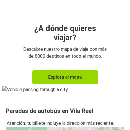
Vila Real
Vila Real
Oporto (Aeropuerto)
¿A dónde quieres
viajar?
Vila Real
Viseu
Descubre nuestro mapa de viaje con más
de 8000 destinos en todo el mundo.
Viseu
Vila Real
Explora el mapa
Vila Real
Braganza
Coímbra
Paradas de autobús en Vila Real
Vila Real
Atención: tu billete incluye la dirección más reciente.
Braganza