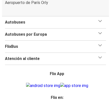
Aeropuerto de París Orly
Vila Real
Montpellier
Autobuses
Burgos
Vila Real
Autobuses por Europa
Fráncfort del Meno
FlixBus
Vila Real
Atención al cliente
Nantes
Vila Real
Flix App
Montpellier
Vila Real
Flix en:
Vila Real
Clermont-Ferrand