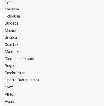
Lyon
Bruselas
Marsella
Vila Real
Toulouse
Burdeos
Vila Real
Madrid
Zamora
Ginebra
Vila Real
Coímbra
Valladolid
Mannheim
Clermont-Ferrand
Vila Real
Braga
Nîmes
Saarbrücken
Mannheim
Oporto (Aeropuerto)
Vila Real
Metz
Viseu
Vila Real
Reims
La Rochelle