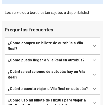
Vila Real
Los servicios a bordo están sujetos a disponibilidad
Versalles
Vila Real
Preguntas frecuentes
Burgos
¿Cómo compro un billete de autobús a Vila
Vila Real
Real?
Narbona
¿Cómo puedo llegar a Vila Real en autobús?
Vila Real
Bilbao
¿Cuántas estaciones de autobús hay en Vila
Real?
Vila Real
Aveiro
¿Cuánto cuesta viajar a Vila Real en autobús?
Vila Real
¿Cómo uso mi billete de FlixBus para viajar a
Lyon