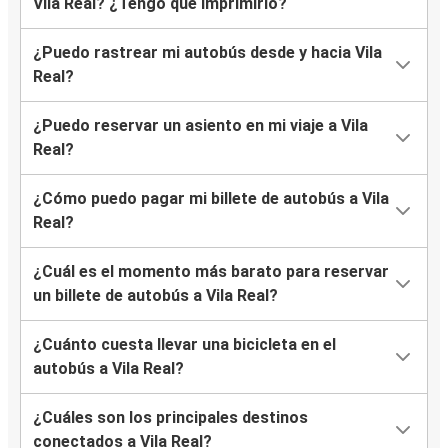
Vila Real? ¿Tengo que imprimirlo?
Bilbao
¿Puedo rastrear mi autobús desde y hacia Vila
Vila Real
Real?
Lausana
¿Puedo reservar un asiento en mi viaje a Vila
Vila Real
Real?
Clermont-Ferrand
¿Cómo puedo pagar mi billete de autobús a Vila
Vila Real
Real?
Valladolid
¿Cuál es el momento más barato para reservar
Vila Real
un billete de autobús a Vila Real?
Vila Real
¿Cuánto cuesta llevar una bicicleta en el
Bruselas
autobús a Vila Real?
Lyon
¿Cuáles son los principales destinos
Vila Real
conectados a Vila Real?