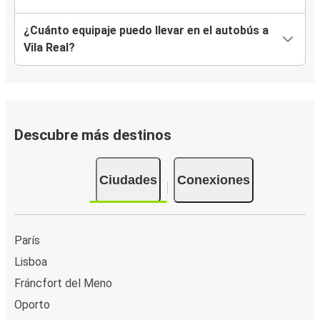
Zamora
¿Cuánto equipaje puedo llevar en el autobús a
Vila Real
Vila Real?
Vila Real
San Sebastián
Descubre más destinos
San Sebastián
Vila Real
Ciudades
Conexiones
Vila Real
Lausana
Reims
París
Vila Real
Lisboa
Fráncfort del Meno
Tours
Oporto
Vila Real