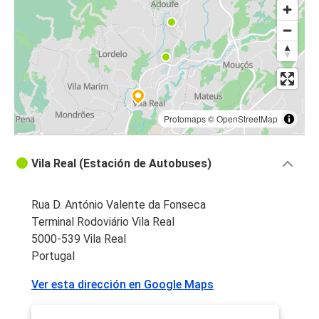
Vila Real
Vila Real
Coímbra
París
Vila Real
Protomaps
©
OpenStreetMap
Vila Real
Vila Real (Estación de Autobuses)
Madrid
Vila Real
Rua D. António Valente da Fonseca
Mirandela
Terminal Rodoviário Vila Real
5000-539 Vila Real
Vila Real
Portugal
Penafiel
Ver esta dirección en Google Maps
Vila Real