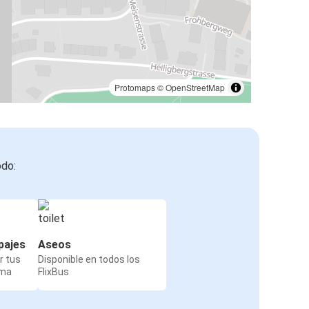
Protomaps
©
OpenStreetMap
odo:
pajes
Aseos
r tus
Disponible en todos los
rma
FlixBus