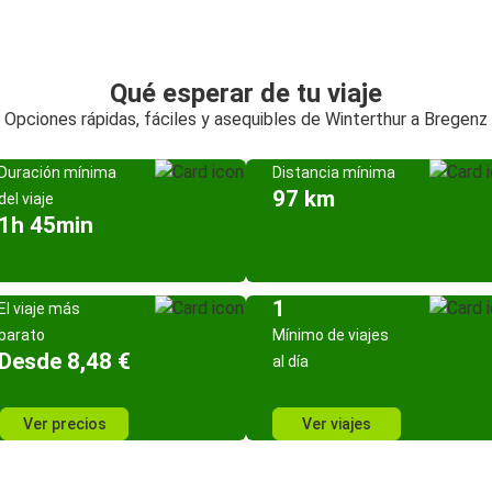
Qué esperar de tu viaje
Opciones rápidas, fáciles y asequibles de Winterthur a Bregenz
Duración mínima
Distancia mínima
97 km
del viaje
1h 45min
1
El viaje más
barato
Mínimo de viajes
Desde 8,48 €
al día
Ver precios
Ver viajes