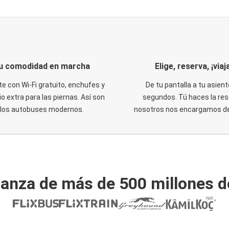
u comodidad en marcha
Elige, reserva, ¡viaja
te con Wi-Fi gratuito, enchufes y
De tu pantalla a tu asient
o extra para las piernas. Así son
segundos. Tú haces la res
los autobuses modernos.
nosotros nos encargamos del
ianza de más de 500 millones d