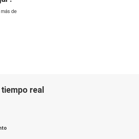
n más de
n tiempo real
nto