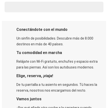
Conectándote con el mundo
Un sinfín de posibilidades. Descubre más de 8.000
destinos en más de 40 países.
Tu comodidad en marcha
Relájate con Wi-Fi gratuito, enchufes y espacio extra
para las piernas. Así son los autobuses modernos.
Elige, reserva, ¡viaja!
De tu pantalla a tu asiento en segundos. Tú haces la
reserva, nosotros nos encargamos del resto.
Vamos juntos
¿Por qué añadir otro coche a la carretera cuando