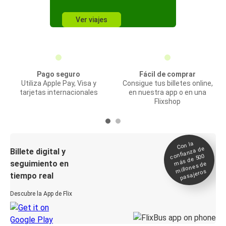
Ver viajes
Pago seguro
Fácil de comprar
Utiliza Apple Pay, Visa y
Consigue tus billetes online,
tarjetas internacionales
en nuestra app o en una
Flixshop
Con la
confianza de
Billete digital y
más de 500
seguimiento en
millones de
pasajeros
tiempo real
Descubre la App de Flix