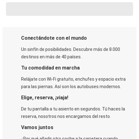
Conectándote con el mundo
Un sinfín de posibilidades. Descubre más de 8.000
destinos en más de 40 países.
Tu comodidad en marcha
Relájate con Wi-Fi gratuito, enchufes y espacio extra
para las piernas. Así son los autobuses modernos.
Elige, reserva, ¡viaja!
De tu pantalla a tu asiento en segundos. Tú haces la
reserva, nosotros nos encargamos del resto.
Vamos juntos
¿Por qué añadir otro coche a la carretera cuando