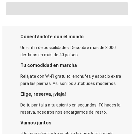
Conectándote con el mundo
Un sinfín de posibilidades. Descubre más de 8.000
destinos en más de 40 países.
Tu comodidad en marcha
Relájate con Wi-Fi gratuito, enchufes y espacio extra
para las piernas. Así son los autobuses modernos.
Elige, reserva, ¡viaja!
De tu pantalla a tu asiento en segundos. Tú haces la
reserva, nosotros nos encargamos del resto.
Vamos juntos
¿Por qué añadir otro coche a la carretera cuando