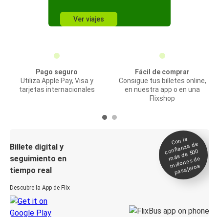
Ver viajes
Pago seguro
Fácil de comprar
Utiliza Apple Pay, Visa y
Consigue tus billetes online,
tarjetas internacionales
en nuestra app o en una
Flixshop
Con la
confianza de
Billete digital y
más de 500
seguimiento en
millones de
pasajeros
tiempo real
Descubre la App de Flix