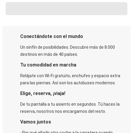
Conectándote con el mundo
Un sinfín de posibilidades. Descubre más de 8.000
destinos en más de 40 países.
Tu comodidad en marcha
Relájate con Wi-Fi gratuito, enchufes y espacio extra
para las piernas. Así son los autobuses modernos.
Elige, reserva, ¡viaja!
De tu pantalla a tu asiento en segundos. Tú haces la
reserva, nosotros nos encargamos del resto.
Vamos juntos
¿Por qué añadir otro coche a la carretera cuando