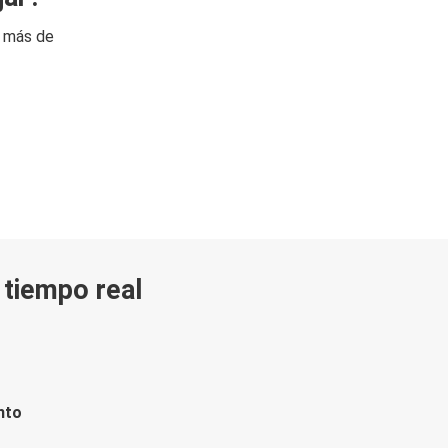
n más de
n tiempo real
nto