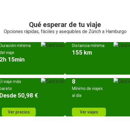
Qué esperar de tu viaje
Opciones rápidas, fáciles y asequibles de Zúrich a Hamburgo
Duración mínima
Distancia mínima
155 km
del viaje
2h 15min
8
El viaje más
barato
Mínimo de viajes
Desde 50,98 €
al día
Ver precios
Ver viajes