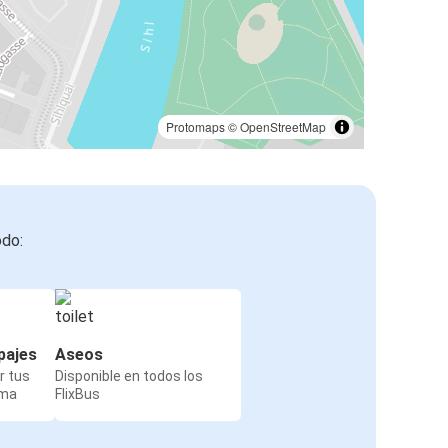
Protomaps
©
OpenStreetMap
odo:
pajes
Aseos
r tus
Disponible en todos los
rma
FlixBus