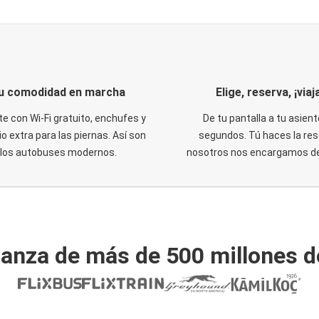
u comodidad en marcha
Elige, reserva, ¡viaja
te con Wi-Fi gratuito, enchufes y
De tu pantalla a tu asient
o extra para las piernas. Así son
segundos. Tú haces la res
los autobuses modernos.
nosotros nos encargamos del
ianza de más de 500 millones d