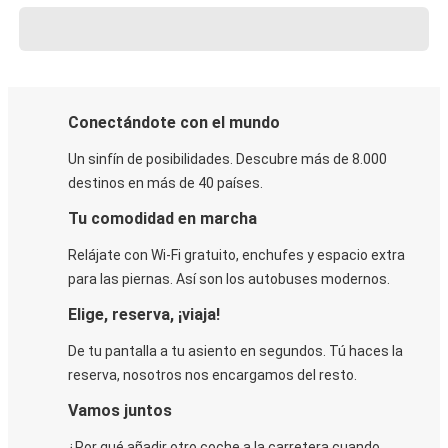
Conectándote con el mundo
Un sinfín de posibilidades. Descubre más de 8.000
destinos en más de 40 países.
Tu comodidad en marcha
Relájate con Wi-Fi gratuito, enchufes y espacio extra
para las piernas. Así son los autobuses modernos.
Elige, reserva, ¡viaja!
De tu pantalla a tu asiento en segundos. Tú haces la
reserva, nosotros nos encargamos del resto.
Vamos juntos
¿Por qué añadir otro coche a la carretera cuando