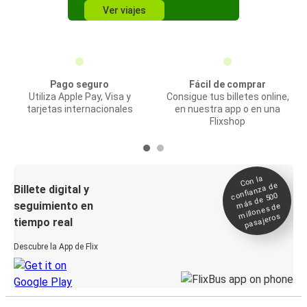
Ver viajes
Pago seguro
Fácil de comprar
Utiliza Apple Pay, Visa y
Consigue tus billetes online,
tarjetas internacionales
en nuestra app o en una
Flixshop
Con la
confianza de
Billete digital y
más de 500
seguimiento en
millones de
pasajeros
tiempo real
Descubre la App de Flix