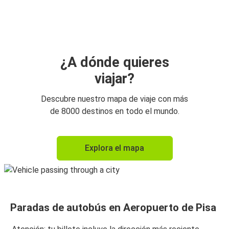
Florencia
Aeropuerto de Pisa
Aeropuerto de Pisa
Padua
¿A dónde quieres
viajar?
Aeropuerto de Pisa
Padua
Descubre nuestro mapa de viaje con más
de 8000 destinos en todo el mundo.
Explora el mapa
Paradas de autobús en Aeropuerto de Pisa