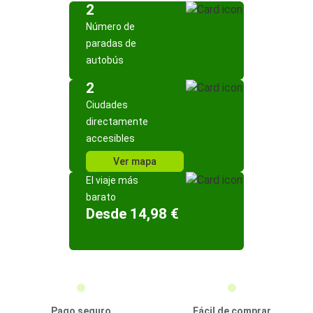
2
Número de
paradas de
autobús
2
Ciudades
directamente
accesibles
Ver mapa
El viaje más
barato
Desde 14,98 €
Pago seguro
Fácil de comprar