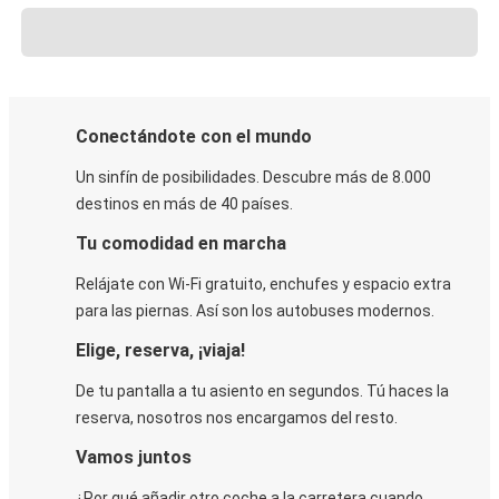
Conectándote con el mundo
Un sinfín de posibilidades. Descubre más de 8.000
destinos en más de 40 países.
Tu comodidad en marcha
Relájate con Wi-Fi gratuito, enchufes y espacio extra
para las piernas. Así son los autobuses modernos.
Elige, reserva, ¡viaja!
De tu pantalla a tu asiento en segundos. Tú haces la
reserva, nosotros nos encargamos del resto.
Vamos juntos
¿Por qué añadir otro coche a la carretera cuando