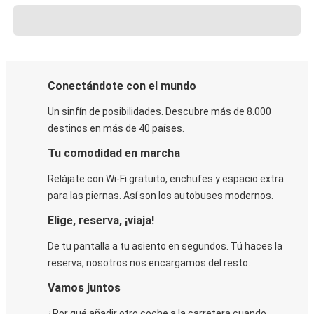
Conectándote con el mundo
Un sinfín de posibilidades. Descubre más de 8.000
destinos en más de 40 países.
Tu comodidad en marcha
Relájate con Wi-Fi gratuito, enchufes y espacio extra
para las piernas. Así son los autobuses modernos.
Elige, reserva, ¡viaja!
De tu pantalla a tu asiento en segundos. Tú haces la
reserva, nosotros nos encargamos del resto.
Vamos juntos
¿Por qué añadir otro coche a la carretera cuando