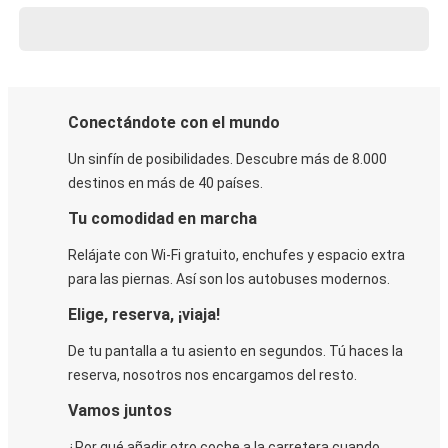
Conectándote con el mundo
Un sinfín de posibilidades. Descubre más de 8.000
destinos en más de 40 países.
Tu comodidad en marcha
Relájate con Wi-Fi gratuito, enchufes y espacio extra
para las piernas. Así son los autobuses modernos.
Elige, reserva, ¡viaja!
De tu pantalla a tu asiento en segundos. Tú haces la
reserva, nosotros nos encargamos del resto.
Vamos juntos
¿Por qué añadir otro coche a la carretera cuando