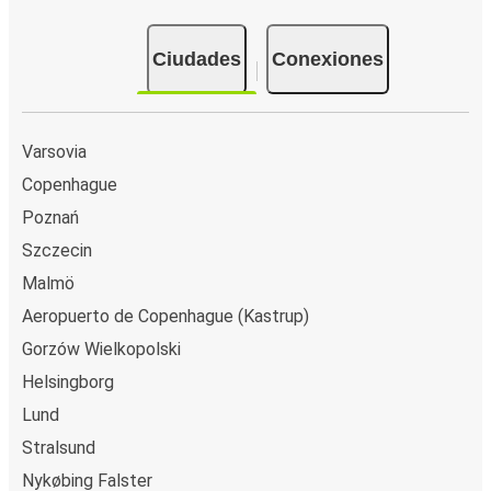
Ciudades
Conexiones
Varsovia
Copenhague
Poznań
Szczecin
Malmö
Aeropuerto de Copenhague (Kastrup)
Gorzów Wielkopolski
Helsingborg
Lund
Stralsund
Nykøbing Falster