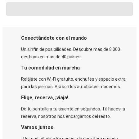
Conectándote con el mundo
Un sinfín de posibilidades. Descubre más de 8.000
destinos en más de 40 países.
Tu comodidad en marcha
Relájate con Wi-Fi gratuito, enchufes y espacio extra
para las piernas. Así son los autobuses modernos.
Elige, reserva, ¡viaja!
De tu pantalla a tu asiento en segundos. Tú haces la
reserva, nosotros nos encargamos del resto.
Vamos juntos
¿Por qué añadir otro coche a la carretera cuando