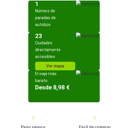
1
Número de
paradas de
autobús
23
Ciudades
directamente
accesibles
Ver mapa
El viaje más
barato
Desde 8,98 €
Pago seguro
Fácil de comprar