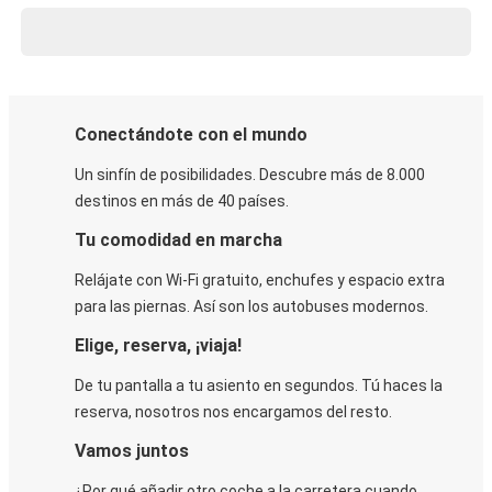
Conectándote con el mundo
Un sinfín de posibilidades. Descubre más de 8.000
destinos en más de 40 países.
Tu comodidad en marcha
Relájate con Wi-Fi gratuito, enchufes y espacio extra
para las piernas. Así son los autobuses modernos.
Elige, reserva, ¡viaja!
De tu pantalla a tu asiento en segundos. Tú haces la
reserva, nosotros nos encargamos del resto.
Vamos juntos
¿Por qué añadir otro coche a la carretera cuando