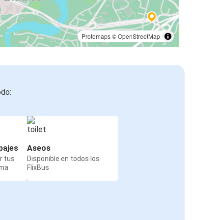
Protomaps
©
OpenStreetMap
odo:
pajes
Aseos
r tus
Disponible en todos los
rma
FlixBus