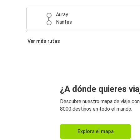
Auray
Nantes
París
Ver más rutas
Auray
Vannes
Auray
San Sebastián
¿A dónde quieres via
Auray
Descubre nuestro mapa de viaje co
8000 destinos en todo el mundo.
Explora el mapa