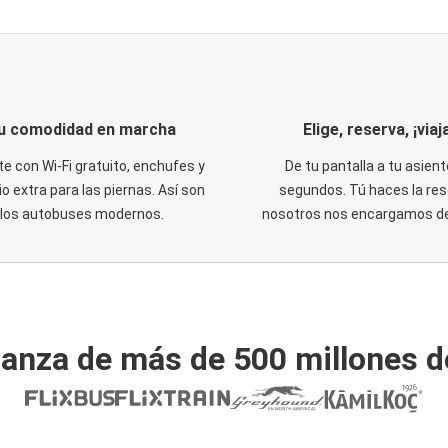
u comodidad en marcha
Elige, reserva, ¡viaja
te con Wi-Fi gratuito, enchufes y
De tu pantalla a tu asient
o extra para las piernas. Así son
segundos. Tú haces la res
los autobuses modernos.
nosotros nos encargamos del
ianza de más de 500 millones d