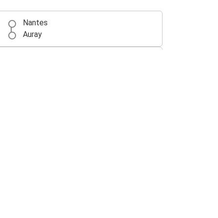
Nantes
Auray
Lorient
Auray
Auray
San Sebastián
Auray
San Sebastián