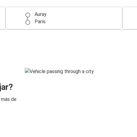
Auray
París
Auray
Lorient
Auray
Vannes
San Sebastián
jar?
Auray
n más de