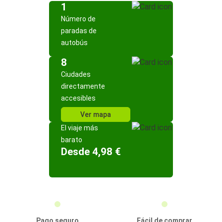
1
Número de
paradas de
autobús
8
Ciudades
directamente
accesibles
Ver mapa
El viaje más
barato
Desde 4,98 €
Pago seguro
Fácil de comprar