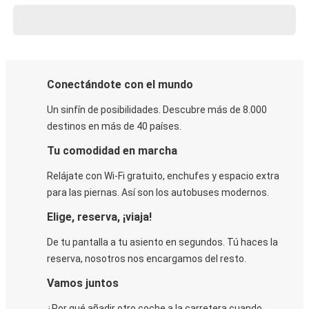
Conectándote con el mundo
Un sinfín de posibilidades. Descubre más de 8.000
destinos en más de 40 países.
Tu comodidad en marcha
Relájate con Wi-Fi gratuito, enchufes y espacio extra
para las piernas. Así son los autobuses modernos.
Elige, reserva, ¡viaja!
De tu pantalla a tu asiento en segundos. Tú haces la
reserva, nosotros nos encargamos del resto.
Vamos juntos
¿Por qué añadir otro coche a la carretera cuando