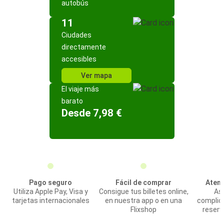
autobús
11
Ciudades
directamente
accesibles
Ver mapa
El viaje más
barato
Desde 7,98 €
Pago seguro
Fácil de comprar
Atenc
Utiliza Apple Pay, Visa y
Consigue tus billetes online,
Asi
tarjetas internacionales
en nuestra app o en una
complic
Flixshop
reserv