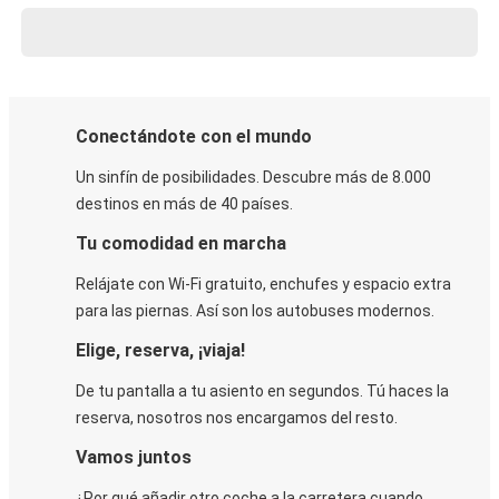
Conectándote con el mundo
Un sinfín de posibilidades. Descubre más de 8.000
destinos en más de 40 países.
Tu comodidad en marcha
Relájate con Wi-Fi gratuito, enchufes y espacio extra
para las piernas. Así son los autobuses modernos.
Elige, reserva, ¡viaja!
De tu pantalla a tu asiento en segundos. Tú haces la
reserva, nosotros nos encargamos del resto.
Vamos juntos
¿Por qué añadir otro coche a la carretera cuando