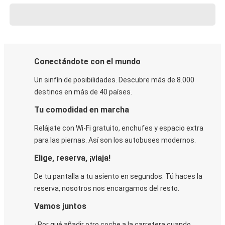
Conectándote con el mundo
Un sinfín de posibilidades. Descubre más de 8.000
destinos en más de 40 países.
Tu comodidad en marcha
Relájate con Wi-Fi gratuito, enchufes y espacio extra
para las piernas. Así son los autobuses modernos.
Elige, reserva, ¡viaja!
De tu pantalla a tu asiento en segundos. Tú haces la
reserva, nosotros nos encargamos del resto.
Vamos juntos
¿Por qué añadir otro coche a la carretera cuando