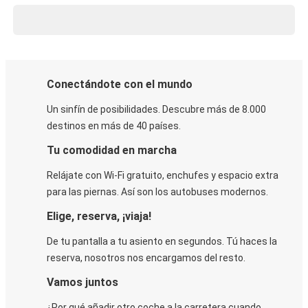
Conectándote con el mundo
Un sinfín de posibilidades. Descubre más de 8.000
destinos en más de 40 países.
Tu comodidad en marcha
Relájate con Wi-Fi gratuito, enchufes y espacio extra
para las piernas. Así son los autobuses modernos.
Elige, reserva, ¡viaja!
De tu pantalla a tu asiento en segundos. Tú haces la
reserva, nosotros nos encargamos del resto.
Vamos juntos
¿Por qué añadir otro coche a la carretera cuando