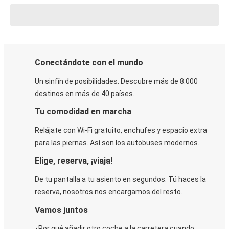
Conectándote con el mundo
Un sinfín de posibilidades. Descubre más de 8.000
destinos en más de 40 países.
Tu comodidad en marcha
Relájate con Wi-Fi gratuito, enchufes y espacio extra
para las piernas. Así son los autobuses modernos.
Elige, reserva, ¡viaja!
De tu pantalla a tu asiento en segundos. Tú haces la
reserva, nosotros nos encargamos del resto.
Vamos juntos
¿Por qué añadir otro coche a la carretera cuando