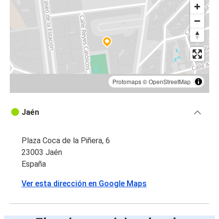
Nîmes
Jaén
Agen, Luisiana
Jaén
Nantes
Protomaps
©
OpenStreetMap
Toulouse
Jaén
Jaén
Nantes
Plaza Coca de la Piñera, 6
Jaén
23003 Jaén
España
Agen, Luisiana
Ver esta dirección en Google Maps
Jaén
Jaén