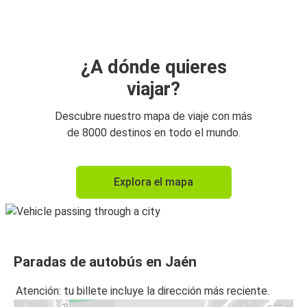
Jaén
Jaén
Rennes
¿A dónde quieres
viajar?
Jaén
Toulouse
Descubre nuestro mapa de viaje con más
de 8000 destinos en todo el mundo.
Jaén
La Rochelle
Explora el mapa
Rennes
Jaén
Jaén
Paradas de autobús en Jaén
Aviñón
Atención: tu billete incluye la dirección más reciente.
Jaén