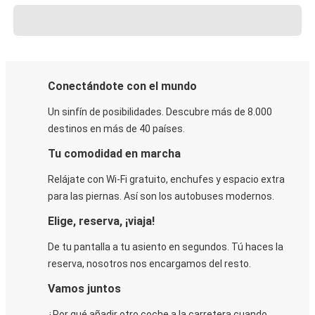
Conectándote con el mundo
Un sinfín de posibilidades. Descubre más de 8.000
destinos en más de 40 países.
Tu comodidad en marcha
Relájate con Wi-Fi gratuito, enchufes y espacio extra
para las piernas. Así son los autobuses modernos.
Elige, reserva, ¡viaja!
De tu pantalla a tu asiento en segundos. Tú haces la
reserva, nosotros nos encargamos del resto.
Vamos juntos
¿Por qué añadir otro coche a la carretera cuando