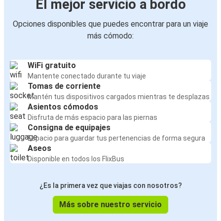
El mejor servicio a bordo
París
Opciones disponibles que puedes encontrar para un viaje
Aviñón
más cómodo:
Jaén
La Rochelle
WiFi gratuito
Jaén
Mantente conectado durante tu viaje
Tomas de corriente
Mantén tus dispositivos cargados mientras te desplazas
Jaén
Asientos cómodos
Nîmes
Disfruta de más espacio para las piernas
Consigna de equipajes
Jaén
Espacio para guardar tus pertenencias de forma segura
Aviñón
Aseos
Disponible en todos los FlixBus
Jaén
Bruselas
¿Es la primera vez que viajas con nosotros?
Más sobre nuestro servicio
Jaén