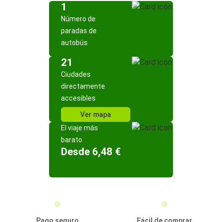
1
Número de
paradas de
autobús
21
Ciudades
directamente
accesibles
Ver mapa
El viaje más
barato
Desde 6,48 €
Pago seguro
Fácil de comprar