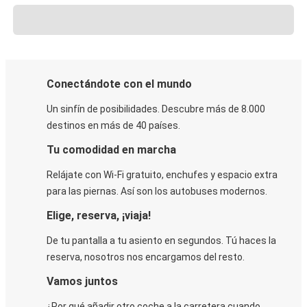
Conectándote con el mundo
Un sinfín de posibilidades. Descubre más de 8.000
destinos en más de 40 países.
Tu comodidad en marcha
Relájate con Wi-Fi gratuito, enchufes y espacio extra
para las piernas. Así son los autobuses modernos.
Elige, reserva, ¡viaja!
De tu pantalla a tu asiento en segundos. Tú haces la
reserva, nosotros nos encargamos del resto.
Vamos juntos
¿Por qué añadir otro coche a la carretera cuando