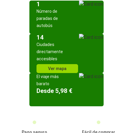
1
Número de
paradas de
autobús
14
Ciudades
directamente
accesibles
Ver mapa
El viaje más
barato
Desde 5,98 €
Pago seguro
Fácil de comprar