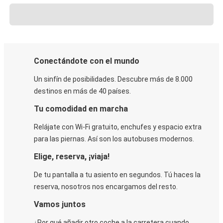
Conectándote con el mundo
Un sinfín de posibilidades. Descubre más de 8.000
destinos en más de 40 países.
Tu comodidad en marcha
Relájate con Wi-Fi gratuito, enchufes y espacio extra
para las piernas. Así son los autobuses modernos.
Elige, reserva, ¡viaja!
De tu pantalla a tu asiento en segundos. Tú haces la
reserva, nosotros nos encargamos del resto.
Vamos juntos
¿Por qué añadir otro coche a la carretera cuando