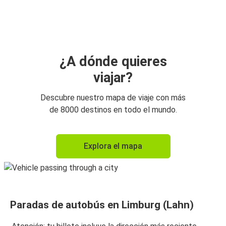
Ámsterdam
Limburg (Lahn)
Limburg (Lahn)
Ámsterdam
¿A dónde quieres
viajar?
Descubre nuestro mapa de viaje con más
de 8000 destinos en todo el mundo.
Explora el mapa
Paradas de autobús en Limburg (Lahn)