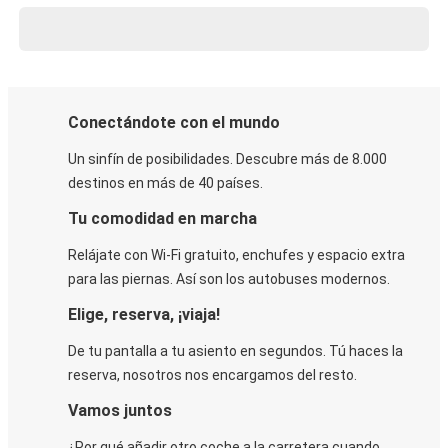
Conectándote con el mundo
Un sinfín de posibilidades. Descubre más de 8.000
destinos en más de 40 países.
Tu comodidad en marcha
Relájate con Wi-Fi gratuito, enchufes y espacio extra
para las piernas. Así son los autobuses modernos.
Elige, reserva, ¡viaja!
De tu pantalla a tu asiento en segundos. Tú haces la
reserva, nosotros nos encargamos del resto.
Vamos juntos
¿Por qué añadir otro coche a la carretera cuando