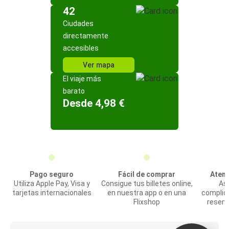
42
Ciudades
directamente
accesibles
Ver mapa
El viaje más
barato
Desde 4,98 €
Pago seguro
Fácil de comprar
Atenc
Utiliza Apple Pay, Visa y
Consigue tus billetes online,
Asi
tarjetas internacionales
en nuestra app o en una
complic
Flixshop
reserv