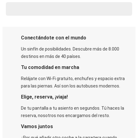
Conectándote con el mundo
Un sinfín de posibilidades. Descubre más de 8.000
destinos en más de 40 países.
Tu comodidad en marcha
Relájate con Wi-Fi gratuito, enchufes y espacio extra
para las piernas. Así son los autobuses modernos.
Elige, reserva, ¡viaja!
De tu pantalla a tu asiento en segundos. Tú haces la
reserva, nosotros nos encargamos del resto.
Vamos juntos
¿Por qué añadir otro coche a la carretera cuando