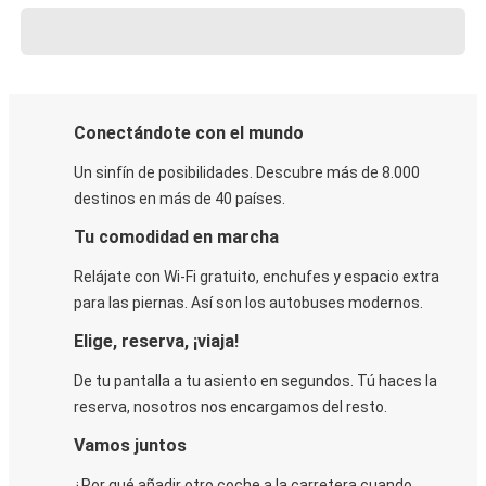
Conectándote con el mundo
Un sinfín de posibilidades. Descubre más de 8.000
destinos en más de 40 países.
Tu comodidad en marcha
Relájate con Wi-Fi gratuito, enchufes y espacio extra
para las piernas. Así son los autobuses modernos.
Elige, reserva, ¡viaja!
De tu pantalla a tu asiento en segundos. Tú haces la
reserva, nosotros nos encargamos del resto.
Vamos juntos
¿Por qué añadir otro coche a la carretera cuando