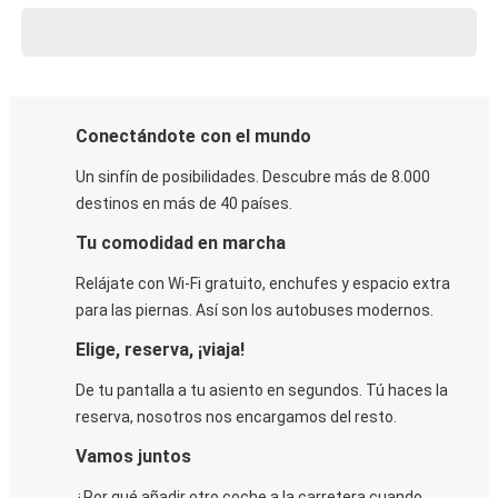
Conectándote con el mundo
Un sinfín de posibilidades. Descubre más de 8.000
destinos en más de 40 países.
Tu comodidad en marcha
Relájate con Wi-Fi gratuito, enchufes y espacio extra
para las piernas. Así son los autobuses modernos.
Elige, reserva, ¡viaja!
De tu pantalla a tu asiento en segundos. Tú haces la
reserva, nosotros nos encargamos del resto.
Vamos juntos
¿Por qué añadir otro coche a la carretera cuando