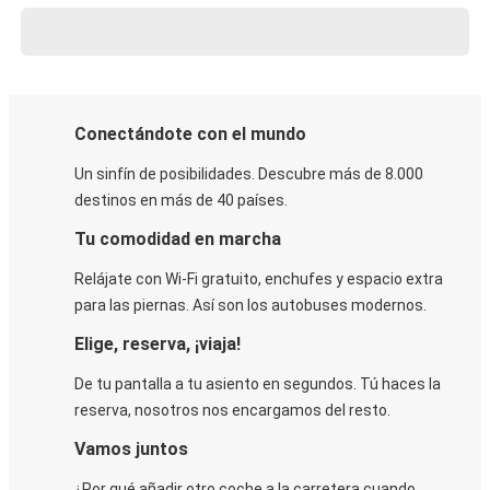
Conectándote con el mundo
Un sinfín de posibilidades. Descubre más de 8.000
destinos en más de 40 países.
Tu comodidad en marcha
Relájate con Wi-Fi gratuito, enchufes y espacio extra
para las piernas. Así son los autobuses modernos.
Elige, reserva, ¡viaja!
De tu pantalla a tu asiento en segundos. Tú haces la
reserva, nosotros nos encargamos del resto.
Vamos juntos
¿Por qué añadir otro coche a la carretera cuando